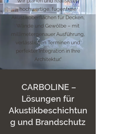
Wir planen und realisieren
hochwertige, fugenfreie
Akustikoberflächen für Decken,
Wände und Gewölbe – mit
millimetergenauer Ausführung,
verlässlichen Terminen und
perfekter Integration in Ihre
Architektur.“
CARBOLINE –
Lösungen für
Akustikbeschichtun
g und Brandschutz