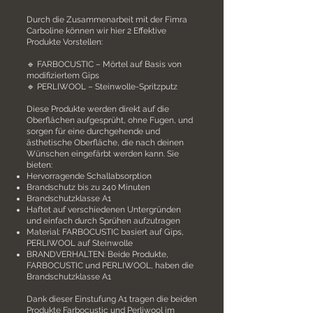
Durch die Zusammenarbeit mit der Fimra
Carboline können wir hier 2 Effektive
Produkte Vorstellen:
🔹 FARBOCUSTIC – Mörtel auf Basis von
modifiziertem Gips
🔹 PERLIWOOL – Steinwolle-Spritzputz
Diese Produkte werden direkt auf die
Oberflächen aufgesprüht, ohne Fugen, und
sorgen für eine durchgehende und
ästhetische Oberfläche, die nach deinen
Wünschen eingefärbt werden kann. Sie
bieten:
Hervorragende Schallabsorption
Brandschutz bis zu 240 Minuten
Brandschutzklasse A1
Haftet auf verschiedenen Untergründen
und einfach durch Sprühen aufzutragen
Material: FARBOCUSTIC basiert auf Gips,
PERLIWOOL auf Steinwolle
BRANDVERHALTEN: Beide Produkte,
FARBOCUSTIC und PERLIWOOL, haben die
Brandschutzklasse A1
Dank dieser Einstufung A1 tragen die beiden
Produkte Farbocustic und Perliwool im