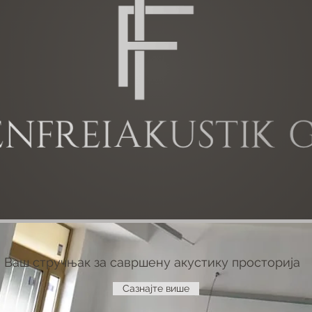
Ваш стручњак за савршену акустику просторија
Сазнајте више