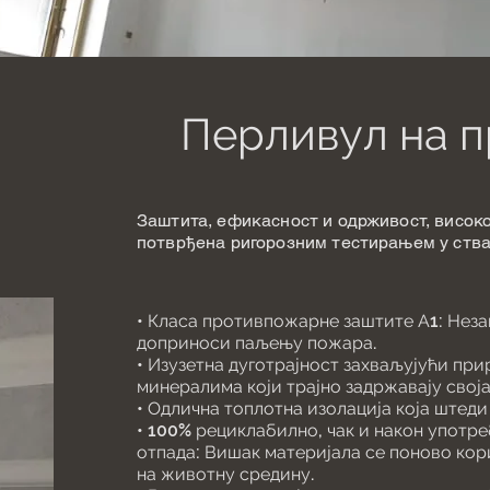
Перливул на п
Заштита, ефикасност и одрживост, висок
потврђена ригорозним тестирањем у ств
• Класа противпожарне заштите А1: Неза
доприноси паљењу пожара.
• Изузетна дуготрајност захваљујући пр
минералима који трајно задржавају своја
• Одлична топлотна изолација која штеди
• 100% рециклабилно, чак и након употр
отпада: Вишак материјала се поново кор
на животну средину.