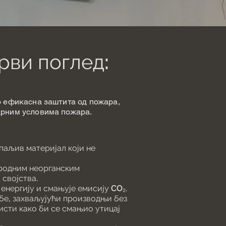
рви поглед:
о ефикасна заштита од пожара,
арним условима пожара.
паљив материјал који не
иродним неорганским
 својства.
 енергију и смањује емисију CO₂.
ебе, захваљујући производњи без
исти како би се смањио утицај