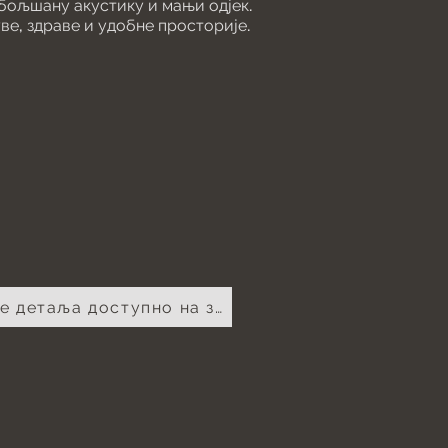
обољшану акустику и мањи одјек.
ве, здраве и удобне просторије.
Више детаља доступно на захтев