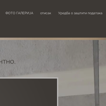
ФОТО ГАЛЕРИЈА
отисак
Уредба о заштити података
нтно.