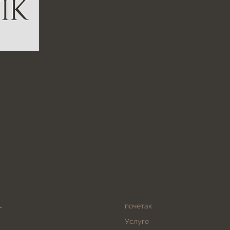
почетак
Услуге