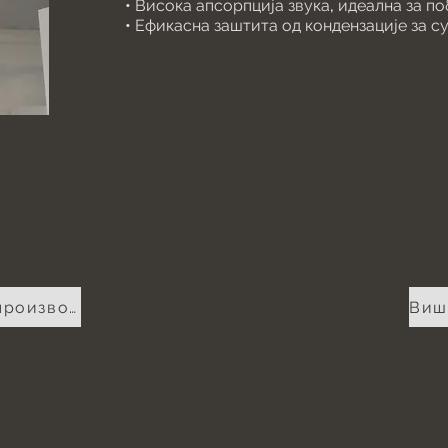
• Висока апсорпција звука, идеална за п
• Ефикасна заштита од кондензације за су
Иди на преглед производа