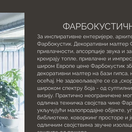
ФАРБОКУСТИЧН
За инспиративне ентеријере, архит
Фарбокустик. Декоративни малтер 
привлачности, апсорпције звука и з
креирају топле, привлачне и импре
широм Европе цене Фарбокустик збо
декоративни малтер на бази гипса,
осећај. Не задовољавајте се са „ск
широком спектру боја - од суптилни
визију. Практично неограничене мо
одлична техничка својства чине Фа
укључујући малопродајне објекте, уг
библиотеке, коворкинг просторе и 
одличним својствима звучне изолациј