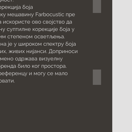
Farbocoustic Ge
рекција боја
ску мешавину Farbocustic пре
 искористе ово својство да
ну суптилне корекције боја у
тим степеном осветљења.
пна је у широком спектру боја
их, живих нијанси. Доприноси
емено одржава визуелну
ренда било ког простора.
 референцу и могу се мало
Farbocustic Natu
овати.