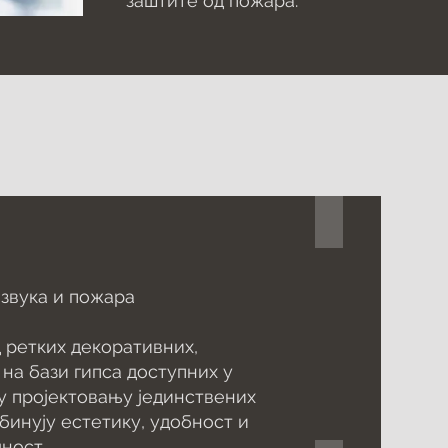
заштите од пожара.
Farbocoustic Sc
 звука и пожара
д ретких декоративних,
на бази гипса доступних у
у пројектовању јединствених
бинују естетику, удобност и
ност.