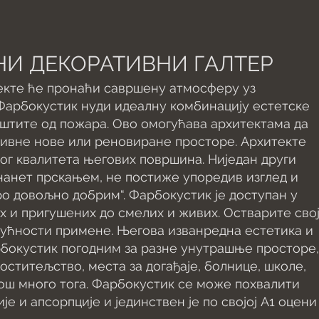
И ДЕКОРАТИВНИ ГАЛТЕР
екте ће пронаћи савршену атмосферу уз
Фарбокустик нуди идеалну комбинацију естетске
аштите од пожара. Ово омогућава архитектама да
сивне нове или реновиране просторе. Архитекте
г квалитета његових површина. Ниједан други
 нанет прскањем, не постиже упоредив изглед и
оро довољно добрим“. Фарбокустик је доступан у
х и пригушених до смелих и живих. Остварите сво
гућности примене. Његова изванредна естетика и
рбокустик погодним за разне унутрашње просторе,
оститељство, места за догађаје, болнице, школе,
још много тога. Фарбокустик се може похвалити
е и апсорпције и јединствен је по својој А1 оцени