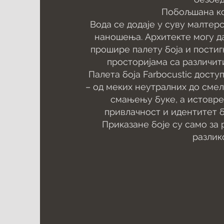
Побољшана ко
Вода се додаје у суву малтер
наношења. Архитекте могу да
прошире палету боја и постиг
просторијама са различи
Палета боја Farbocustic досту
– од меких неутралних до смел
смањењу буке, а истовр
привлачност и идентитет б
Приказане боје су само за
разлик