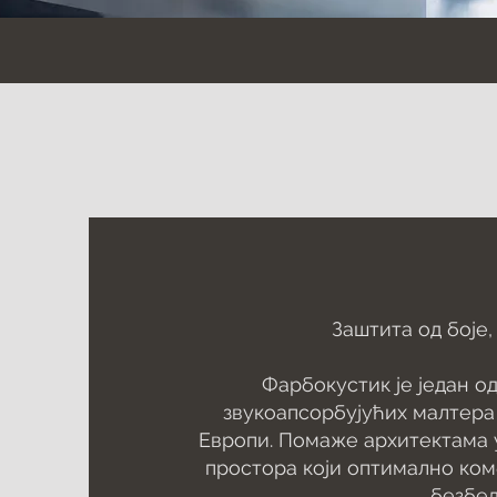
Заштита од боје,
Фарбокустик је један о
звукоапсорбујућих малтера 
Европи. Помаже архитектама 
простора који оптимално ком
безбед