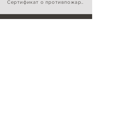
Сертификат о противпожарној заштити класе
контакт