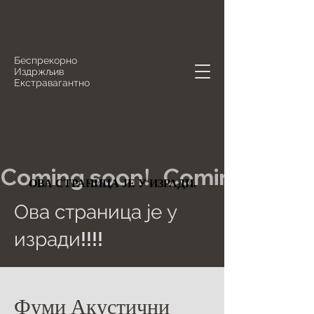
Беспрекорно
Издржљив
Екстравагантно
Coming soon!   
ОВА СТРАНИЦА ЈЕ У ИЗРАДИ.
ОВА СТРАНИЦА ЈЕ У ИЗРАДИ.
Ова страница је у
изради!!!!
Фуми Акустични