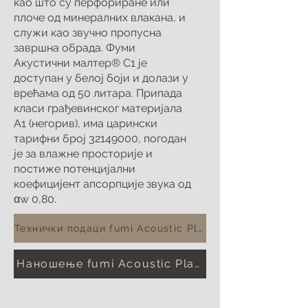
као што су перфориране или
плоче од минералних влакана, и
служи као звучно пропусна
завршна обрада. Фуми
Акустични малтер® С1 је
доступан у белој боји и долази у
врећама од 50 литара. Припада
класи грађевинског материјала
А1 (негорив), има царински
тарифни број
32149000
, погодан
је за влажне просторије и
постиже потенцијални
коефицијент апсорпције звука од
αw 0,80.
Технички подаци fumi Acoustic Plaster® S1
Наношење fumi Acoustic Plaster® S1 на акус