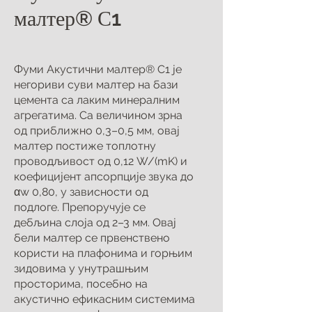
малтер® С1
Фуми Акустични малтер® С1 је
негориви суви малтер на бази
цемента са лаким минералним
агрегатима. Са величином зрна
од приближно 0,3–0,5 мм, овај
малтер постиже топлотну
проводљивост од 0,12 W/(mK) и
коефицијент апсорпције звука до
αw 0,80, у зависности од
подлоге. Препоручује се
дебљина слоја од 2–3 мм. Овај
бели малтер се првенствено
користи на плафонима и горњим
зидовима у унутрашњим
просторима, посебно на
акустично ефикасним системима